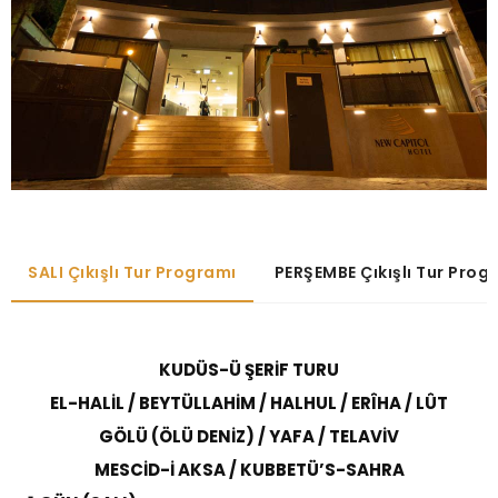
SALI Çıkışlı Tur Programı
PERŞEMBE Çıkışlı Tur Prog
KUDÜS-Ü ŞERİF TURU
EL-HALİL / BEYTÜLLAHİM / HALHUL / ERÎHA / LÛT
GÖLÜ (ÖLÜ DENİZ) / YAFA / TELAVİV
MESCİD-İ AKSA / KUBBETÜ’S-SAHRA