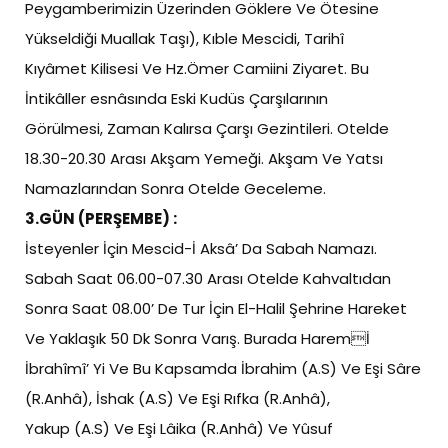
Peygamberimizin Üzerinden Göklere Ve Ötesine
Yükseldiği Muallak Taşı), Kıble Mescidi, Tarihî
Kıyâmet Kilisesi Ve Hz.Ömer Camiini Ziyaret. Bu
İntikâller esnâsında Eski Kudüs Çarşılarının
Görülmesi, Zaman Kalırsa Çarşı Gezintileri. Otelde
18.30-20.30 Arası Akşam Yemeği. Akşam Ve Yatsı
Namazlarından Sonra Otelde Geceleme.
3.GÜN (PERŞEMBE) :
İsteyenler İçin Mescid-İ Aksâ’ Da Sabah Namazı.
Sabah Saat 06.00-07.30 Arası Otelde Kahvaltıdan
Sonra Saat 08.00’ De Tur İçin El-Halil Şehrine Hareket
Ve Yaklaşık 50 Dk Sonra Varış. Burada Haremİ
İbrahîmî’ Yi Ve Bu Kapsamda İbrahim (A.S) Ve Eşi Sâre
(R.Anhâ), İshak (A.S) Ve Eşi Rıfka (R.Anhâ),
Yakup (A.S) Ve Eşi Lâika (R.Anhâ) Ve Yûsuf