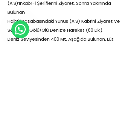
(A.S)’Inkabr-İ Şerîflerini Ziyaret. Sonra Yakınında
Bulunan
Halhûl Kasabasındaki Yunus (A.S) Kabrini Ziyaret Ve
Sonra Lut Gölü/Ölü Deniz’e Hareket (60 Dk.).
Deniz Seviyesinden 400 Mt. Aşağıda Bulunan, Lût
Kavminin Yaşadığı Sodom Ve Gomore Şehirlerinin
Helâk Olup Altında Kaldığı Lût Gölünün (Ölü Deniz)
Dışardan Görülmesinden Sonra Dünyanın En Eski
Şehirlerinden Erîha’ya Geçiş(15 Dk.), Burada Alış-Veriş
Molası Ve Sonra Mûsa Aleyhisselâmın Kabri
Ve Külliyesine İntikal (20 Dk.). Ziyaretten Sonra
Kudüs’teki Otelimize Hareket (40 Dk.). Otelde 18.30-
20.30 Arası Akşam Yemeği Ve Geceleme.
4.GÜN (CUMA) :
İsteyenler İçin Mescid-İ Aksâ’ Da Sabah Namazı.