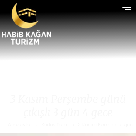
3 Kasım Perşembe günü
çıkışlı 3 gün 4 gece
Anasayfa
Kudüs Turu
3 Kasım Perşembe günü ç