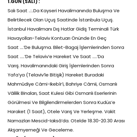
1.GÜN (SALI) :
Salı Saat ..:..Da Kayseri Havalimanında Buluşma Ve
Belirtilecek Olan Uçuş Saatinde İstanbula Uçuş.
İstanbul Havalimanı Dış Hatlar Gidiş Terminali Türk
Havayolları-Telaviv Kontuarı Önünde En Geç
Saat ….’De Buluşma. Bilet-Bagaj İşlemlerinden Sonra
Saat …..’De Telaviv’e Hareket Ve Saat …..’Da
Varış. Havalimanındaki Giriş İşlemlerinden Sonra
Yafa’ya (Telaviv’le Bitişik) Hareket Buradaki
Mahmûdiye Câmi-Ikebîr’i, Bahriye Câmii, Osmanlı
Vâlilik Binaları, Saat Kulesi Gibi Osmanlı Eserlerinin
Görülmesi Ve Bilgilendirmelerden Sonra Kudüs’e
Haraket (1 Saat), Otele Varış Ve Yerleşme. Vakit
Namazları Mescid-Iaksâ’da. Otelde 18.30-20.30 Arası
Akşamyemeği Ve Geceleme.