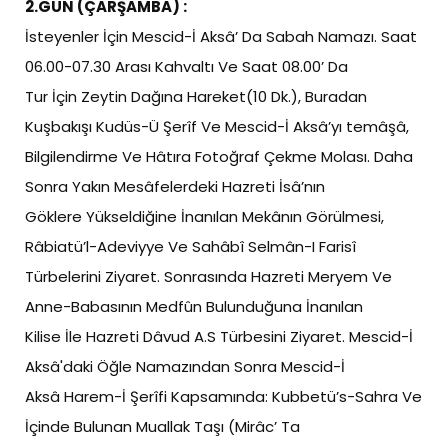
2.GÜN (ÇARŞAMBA) :
İsteyenler İçin Mescid-İ Aksâ’ Da Sabah Namazı. Saat
06.00-07.30 Arası Kahvaltı Ve Saat 08.00’ Da
Tur İçin Zeytin Dağına Hareket(10 Dk.), Buradan
Kuşbakışı Kudüs-Ü Şerîf Ve Mescid-İ Aksâ’yı temâşâ,
Bilgilendirme Ve Hâtıra Fotoğraf Çekme Molası. Daha
Sonra Yakın Mesâfelerdeki Hazreti İsâ’nın
Göklere Yükseldiğine İnanılan Mekânın Görülmesi,
Râbiatü’l-Adeviyye Ve Sahâbî Selmân-I Farisî
Türbelerini Ziyaret. Sonrasında Hazreti Meryem Ve
Anne-Babasının Medfûn Bulunduğuna İnanılan
Kilise İle Hazreti Dâvud A.S Türbesini Ziyaret. Mescid-İ
Aksâ'daki Öğle Namazından Sonra Mescid-İ
Aksâ Harem-İ Şerîfi Kapsamında: Kubbetü’s-Sahra Ve
İçinde Bulunan Muallak Taşı (Mirâc’ Ta