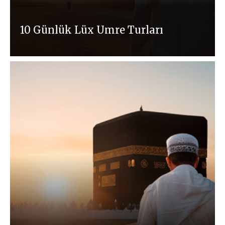
10 Günlük Lüx Umre Turları