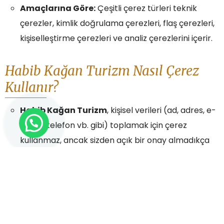
Amaçlarına Göre:
Çeşitli çerez türleri teknik
çerezler, kimlik doğrulama çerezleri, flaş çerezleri,
kişiselleştirme çerezleri ve analiz çerezlerini içerir.
Habib Kağan Turizm Nasıl Çerez
Kullanır?
Habib Kağan Turizm
, kişisel verileri (ad, adres, e-
posta, telefon vb. gibi) toplamak için çerez
kullanmaz, ancak sizden açık bir onay almadıkça
(açık onay, web sitemize kaydolurken veya
hizmetlerimiz için bir form doldururken elde edilir)
çerez kullanırız. Web sitemizin kullanılabilirliğini
artırmak, web sitesindeki trafiği analiz etmek,
içerik ve reklamlarımızın performansını ve