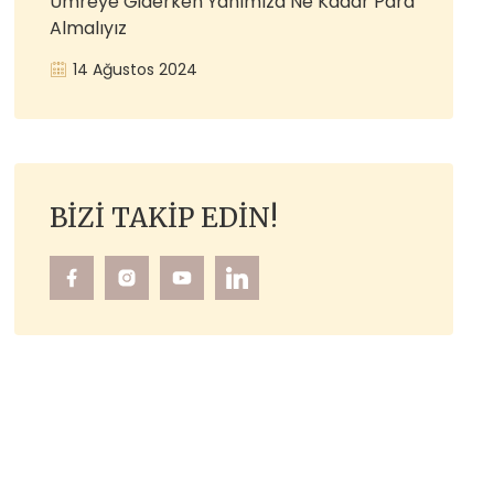
Umreye Giderken Yanımıza Ne Kadar Para
Almalıyız
14 Ağustos 2024
BIZI TAKIP EDIN!