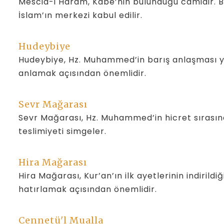
Mescid-i Haram, Kâbe’nin bulunduğu camidir. B
İslam’ın merkezi kabul edilir.
Hudeybiye
Hudeybiye, Hz. Muhammed’in barış anlaşması yap
anlamak açısından önemlidir.
Sevr Mağarası
Sevr Mağarası, Hz. Muhammed’in hicret sırasınd
teslimiyeti simgeler.
Hira Mağarası
Hira Mağarası, Kur’an’ın ilk ayetlerinin indirildi
hatırlamak açısından önemlidir.
Cennetü'l Mualla