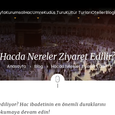
yfa
Kurumsal
Hac
Umre
Kudüs Turu
Kültür Turları
Oteller
Blog
Hacda Nereler Ziyaret Edilir
Anasayfa
Blog
Hacda Nereler Ziyaret Edilir?
ediliyor? Hac ibadetinin en önemli duraklarını
n okumaya devam edin!