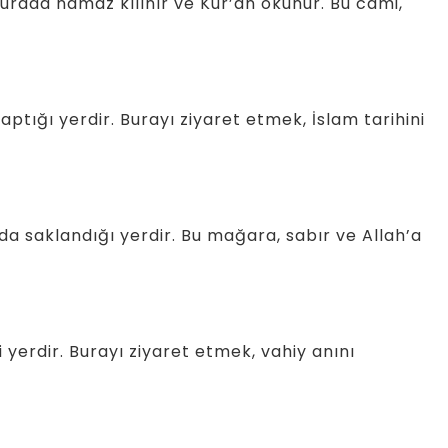
urada namaz kılınır ve Kur’an okunur. Bu cami,
tığı yerdir. Burayı ziyaret etmek, İslam tarihini
a saklandığı yerdir. Bu mağara, sabır ve Allah’a
ği yerdir. Burayı ziyaret etmek, vahiy anını