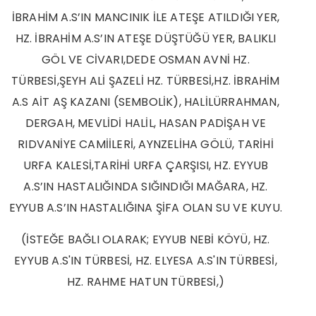
İBRAHİM A.S’IN MANCINIK İLE ATEŞE ATILDIĞI YER,
HZ. İBRAHİM A.S’IN ATEŞE DÜŞTÜĞÜ YER, BALIKLI
GÖL VE CİVARI,DEDE OSMAN AVNİ HZ.
TÜRBESİ,ŞEYH ALİ ŞAZELİ HZ. TÜRBESİ,HZ. İBRAHİM
A.S AİT AŞ KAZANI (SEMBOLİK), HALİLÜRRAHMAN,
DERGAH, MEVLİDİ HALİL, HASAN PADİŞAH VE
RIDVANİYE CAMİİLERİ, AYNZELİHA GÖLÜ, TARİHİ
URFA KALESİ,TARİHİ URFA ÇARŞISI, HZ. EYYUB
A.S’IN HASTALIĞINDA SIĞINDIĞI MAĞARA, HZ.
EYYUB A.S’IN HASTALIĞINA ŞİFA OLAN SU VE KUYU.
(İSTEĞE BAĞLI OLARAK; EYYUB NEBİ KÖYÜ, HZ.
EYYUB A.S'IN TÜRBESİ, HZ. ELYESA A.S'IN TÜRBESİ,
HZ. RAHME HATUN TÜRBESİ,)