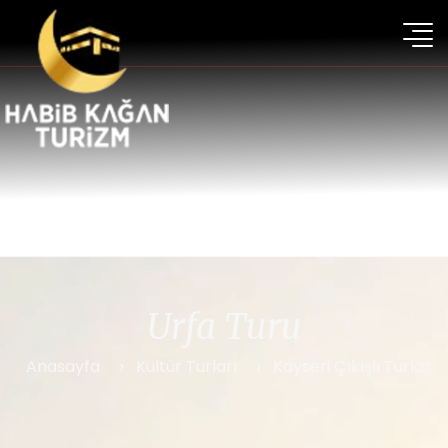
Urfa Turu
Anasayfa
Kültür Turları
Kayseri Çıkışlı Turlar