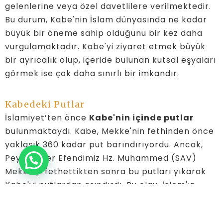
gelenlerine veya özel davetlilere verilmektedir.
Bu durum, Kabe'nin İslam dünyasında ne kadar
büyük bir öneme sahip olduğunu bir kez daha
vurgulamaktadır. Kabe'yi ziyaret etmek büyük
bir ayrıcalık olup, içeride bulunan kutsal eşyaları
görmek ise çok daha sınırlı bir imkandır.
Kabedeki Putlar
İslamiyet’ten önce
Kabe'nin içinde putlar
bulunmaktaydı. Kabe, Mekke'nin fethinden önce
yaklaşık 360 kadar put barındırıyordu. Ancak,
Peygamber Efendimiz Hz. Muhammed (SAV)
Mekke'yi fethettikten sonra bu putları yıkarak
Kabe'yi putlardan arındırdı. Bu olay, İslam'ın
tevhid inancını simgeleyen önemli bir dönüm
noktasıdır ve Kabe'nin yalnızca Allah'a ibadet