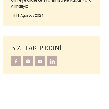
Umreye Giderken Yanımıza Ne Kadar Para
Almalıyız
14 Ağustos 2024
BIZI TAKIP EDIN!