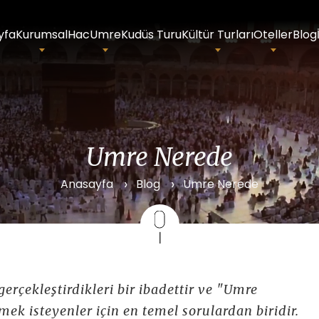
yfa
Kurumsal
Hac
Umre
Kudüs Turu
Kültür Turları
Oteller
Blog
Umre Nerede
Anasayfa
Blog
Umre Nerede
rçekleştirdikleri bir ibadettir ve "Umre
mek isteyenler için en temel sorulardan biridir.