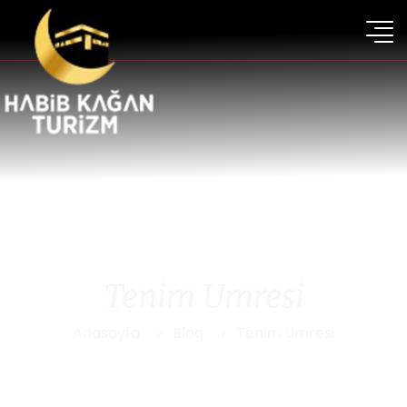
Tenim Umresi
Anasayfa
Blog
Tenim Umresi