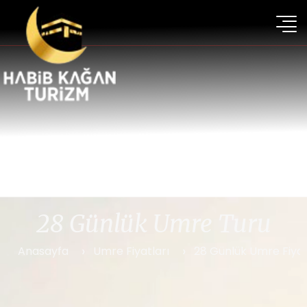
28 Günlük Umre Turu
Anasayfa
Umre Fiyatları
28 Günlük Umre Fiyat