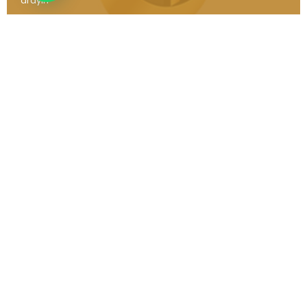
arayın
0 (352) 221 48 48
0 (352) 221 48 49
info@habibkaganturizm.com
Kaydol